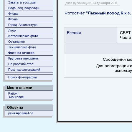
Закаты и восходы
дата публикации:
13 декабря 2011
Вода, лёд, водопады
Фотоотчёт
"Лыжный поход 6 к.с.
Флора
Фауна
Город. Архитектура
Люди
Есения
СВЕТ 
Исторические фото
Чистот
Остальное
Технические фото
Фото из отчетов
Круговые панорамы
Сообщения мог
На рабочий стол
Для регистрации и
Покупка фотографий
использ
Поиск фотографий
Место съемки
Район:
Монголия
Объекты
река Арсайн-Гол