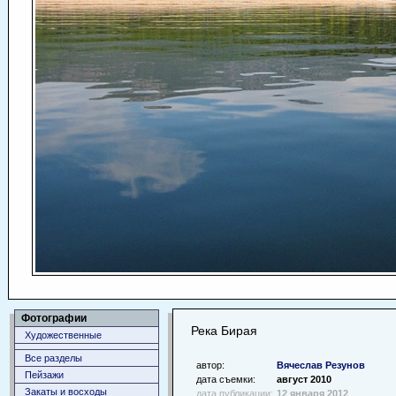
Фотографии
Река Бирая
Художественные
Все разделы
автор:
Вячеслав Резунов
Пейзажи
дата съемки:
август 2010
Закаты и восходы
дата публикации:
12 января 2012