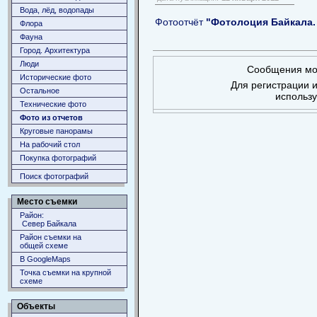
Вода, лёд, водопады
Фотоотчёт
"Фотолоция Байкала. 
Флора
Фауна
Город. Архитектура
Люди
Сообщения мог
Исторические фото
Для регистрации и
Остальное
использ
Технические фото
Фото из отчетов
Круговые панорамы
На рабочий стол
Покупка фотографий
Поиск фотографий
Место съемки
Район:
Север Байкала
Район съемки на
общей схеме
В GoogleMaps
Точка съемки на крупной
схеме
Объекты