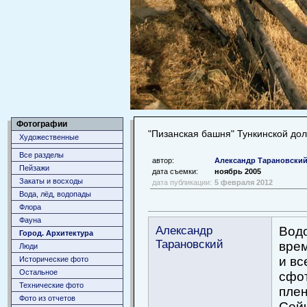
Фотографии
"Пизанская башня" Тункинской до
Художественные
Все разделы
автор:
Александр Тарановски
Пейзажи
дата съемки:
ноябрь 2005
Закаты и восходы
дата публикации:
5 февраля 2012
Вода, лёд, водопады
Флора
Фауна
Александр
Водо
Город. Архитектура
Тарановский
врем
Люди
и вс
Исторические фото
Остальное
сфот
Технические фото
плен
Фото из отчетов
Сейч