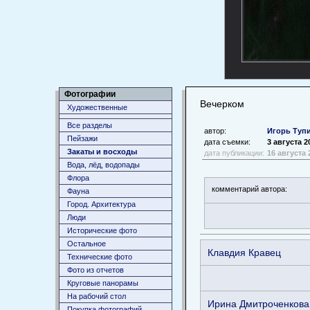
Фотографии
Вечерком
Художественные
Все разделы
автор:
Игорь Туп
Пейзажи
дата съемки:
3 августа 2
Закаты и восходы
дата публикации:
16 августа 
Вода, лёд, водопады
Флора
комментарий автора:
Фауна
Город. Архитектура
Люди
Исторические фото
Остальное
Клавдия Кравец
Технические фото
Фото из отчетов
Круговые панорамы
На рабочий стол
Ирина Дмитроченкова
Покупка фотографий