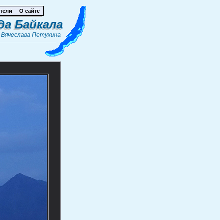
тели
О сайте
да Байкала
т
Вячеслава Петухина