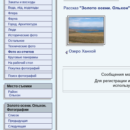
Закаты и восходы
Рассказ
"Золото осени. Ольхон"
Вода, лёд, водопады
Флора
Фауна
Город. Архитектура
Люди
Исторические фото
Остальное
Технические фото
Озеро Ханхой
Фото из отчетов
Круговые панорамы
На рабочий стол
Покупка фотографий
Сообщения мог
Поиск фотографий
Для регистрации и
использ
Место съемки
Район:
Ольхон
Золото осени. Ольхон.
Фотографии
Список
Предыдущая
Следующая