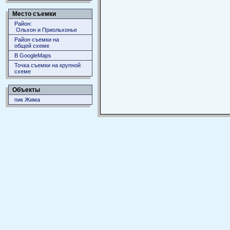
Место съемки
Район:
Ольхон и Приольхонье
Район съемки на
общей схеме
В GoogleMaps
Точка съемки на крупной
схеме
Объекты
пик Жима