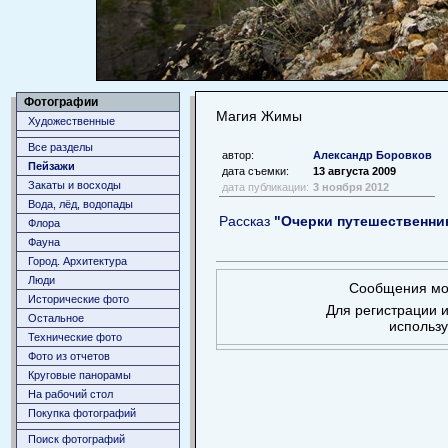
Фотографии
Магия Жимы
Художественные
Все разделы
автор:
Александр Боровков
Пейзажи
дата съемки:
13 августа 2009
Закаты и восходы
дата публикации:
3 ноября 2012
Вода, лёд, водопады
Рассказ
"Очерки путешественни
Флора
Фауна
Город. Архитектура
Люди
Сообщения мог
Исторические фото
Для регистрации и
Остальное
использ
Технические фото
Фото из отчетов
Круговые панорамы
На рабочий стол
Покупка фотографий
Поиск фотографий