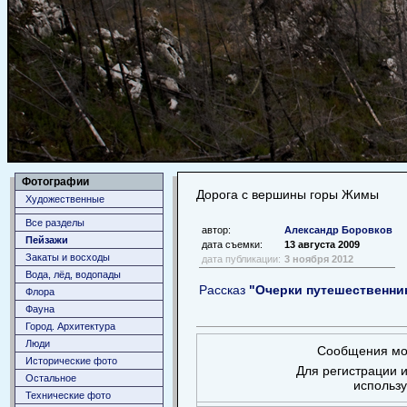
Фотографии
Дорога с вершины горы Жимы
Художественные
Все разделы
автор:
Александр Боровков
Пейзажи
дата съемки:
13 августа 2009
Закаты и восходы
дата публикации:
3 ноября 2012
Вода, лёд, водопады
Рассказ
"Очерки путешественни
Флора
Фауна
Город. Архитектура
Люди
Сообщения мог
Исторические фото
Для регистрации и
Остальное
использ
Технические фото