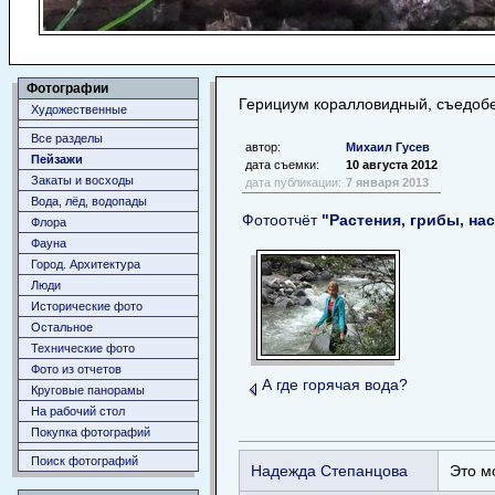
Фотографии
Герициум коралловидный, съедоб
Художественные
Все разделы
автор:
Михаил Гусев
Пейзажи
дата съемки:
10 августа 2012
Закаты и восходы
дата публикации:
7 января 2013
Вода, лёд, водопады
Фотоотчёт
"Растения, грибы, на
Флора
Фауна
Город. Архитектура
Люди
Исторические фото
Остальное
Технические фото
Фото из отчетов
А где горячая вода?
Круговые панорамы
На рабочий стол
Покупка фотографий
Поиск фотографий
Надежда Степанцова
Это м