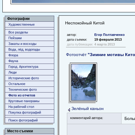
Фотографии
Неспокойный Китой
Художественные
Все разделы
автор:
Егор Полтавченко
Пейзажи
дата съемки:
19 февраля 2013
Закаты и восходы
дата публикации:
4 марта 2013
Вода, лёд, водопады
Фотоотчёт
"Зимние мотивы Кито
Флора
Фауна
Город. Архитектура
Люди
Исторические фото
Остальное
Технические фото
Фото из отчетов
Круговые панорамы
На рабочий стол
Зелёный каньон
Покупка фотографий
комментарий автора:
Боль
Поиск фотографий
Место съемки