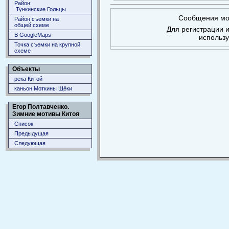
Район:
Тункинские Гольцы
Сообщения мог
Район съемки на
общей схеме
Для регистрации и
В GoogleMaps
использ
Точка съемки на крупной
схеме
Объекты
река Китой
каньон Моткины Щёки
Егор Полтавченко.
Зимние мотивы Китоя
Список
Предыдущая
Следующая