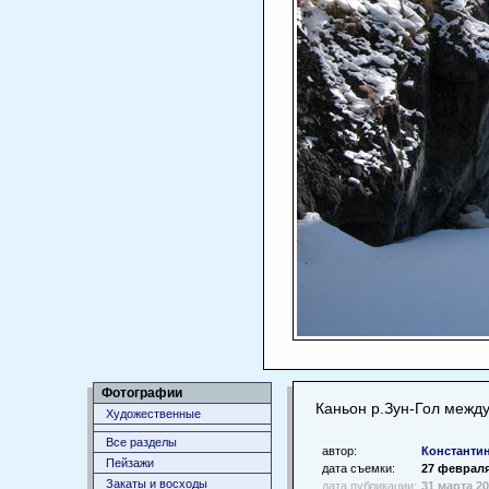
Фотографии
Каньон р.Зун-Гол между
Художественные
Все разделы
автор:
Константи
Пейзажи
дата съемки:
27 февраля
Закаты и восходы
дата публикации:
31 марта 2