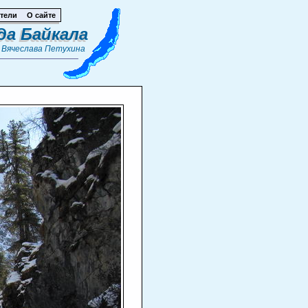
тели
О сайте
да Байкала
т
Вячеслава Петухина