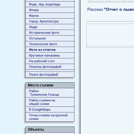
Вода, лёд, водопады
Рассказ
"Отчет о лыжн
Флора
Фауна
Город. Архитектура
Люди
Исторические фото
Остальное
Технические фото
Фото из отчетов
Круговые панорамы
На рабочий стол
Покупка фотографий
Поиск фотографий
Место съемки
Район:
Тункинские Гольцы
Район съемки на
общей схеме
В GoogleMaps
Точка съемки на крупной
схеме
Объекты