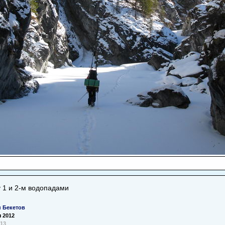
 1 и 2-м водопадами
н Бекетов
 2012
013