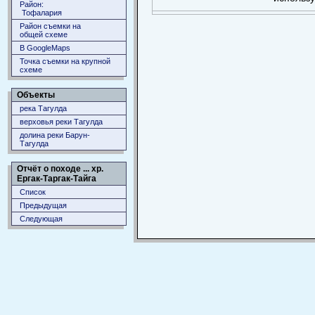
Район:
Тофалария
Район съемки на
общей схеме
В GoogleMaps
Точка съемки на крупной
схеме
Объекты
река Тагулда
верховья реки Тагулда
долина реки Барун-
Тагулда
Отчёт о походе ... хр.
Ергак-Таргак-Тайга
Список
Предыдущая
Следующая