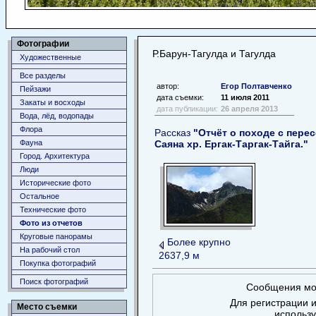
Фотографии
Р.Барун-Тагулда и Тагулда
Художественные
Все разделы
автор:
Егор Полтавченко
Пейзажи
дата съемки:
11 июля 2011
Закаты и восходы
дата публикации:
26 апреля 2013
Вода, лёд, водопады
Флора
Рассказ
"Отчёт о походе c пере
Фауна
Саяна хр. Ергак-Таргак-Тайга."
Город. Архитектура
Люди
Исторические фото
Остальное
Технические фото
Фото из отчетов
Круговые панорамы
Более крупно
На рабочий стол
2637,9 м
Покупка фотографий
Поиск фотографий
Сообщения мог
Для регистрации и
Место съемки
использ