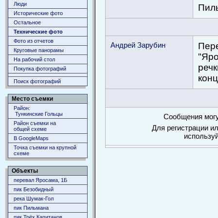
Люди
Пиль
Исторические фото
Остальное
Технические фото
Фото из отчетов
Андрей Зарубин
Пере
Круговые панорамы
"Яро
На рабочий стол
речк
Покупка фотографий
конц
Поиск фотографий
Место съемки
Район:
Тункинские Гольцы
Сообщения могу
Район съемки на
Для регистрации ил
общей схеме
использу
В GoogleMaps
Точка съемки на крупной
схеме
Объекты
перевал Яросама, 1Б
пик Безобидный
река Шумак-Гол
пик Пильмана
пик Трёх Капитанов