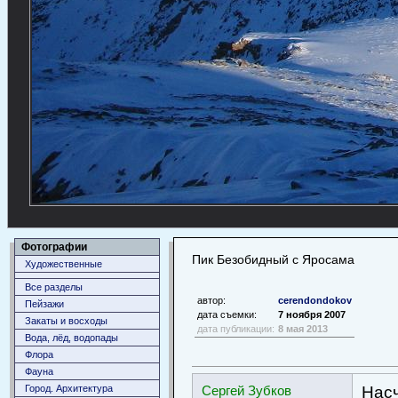
Фотографии
Пик Безобидный с Яросама
Художественные
Все разделы
автор:
cerendondokov
Пейзажи
дата съемки:
7 ноября 2007
Закаты и восходы
дата публикации:
8 мая 2013
Вода, лёд, водопады
Флора
Фауна
Город. Архитектура
Сергей Зубков
Насч