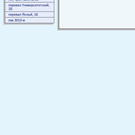
перевал Университетский,
1Б
перевал Ясный, 1Б
пик 3019 м