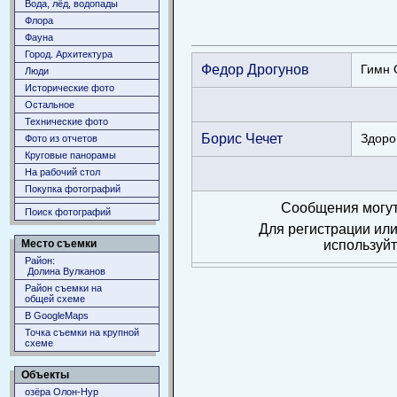
Вода, лёд, водопады
Флора
Фауна
Город. Архитектура
Федор Дрогунов
Гимн 
Люди
Исторические фото
Остальное
Технические фото
Борис Чечет
Здоро
Фото из отчетов
Круговые панорамы
На рабочий стол
Покупка фотографий
Сообщения могут
Поиск фотографий
Для регистрации или
используй
Место съемки
Район:
Долина Вулканов
Район съемки на
общей схеме
В GoogleMaps
Точка съемки на крупной
схеме
Объекты
озёра Олон-Нур