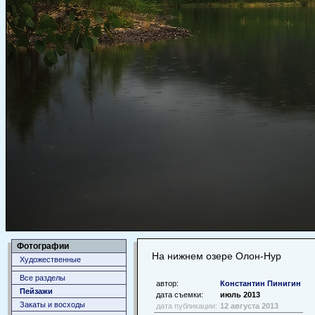
Фотографии
На нижнем озере Олон-Нур
Художественные
Все разделы
автор:
Константин Пинигин
Пейзажи
дата съемки:
июль 2013
Закаты и восходы
дата публикации:
12 августа 2013