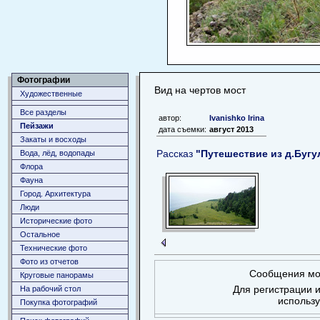
Фотографии
Вид на чертов мост
Художественные
Все разделы
автор:
Ivanishko Irina
Пейзажи
дата съемки:
август 2013
Закаты и восходы
Рассказ
"Путешествие из д.Бугул
Вода, лёд, водопады
Флора
Фауна
Город. Архитектура
Люди
Исторические фото
Остальное
Технические фото
Фото из отчетов
Сообщения мог
Круговые панорамы
Для регистрации и
На рабочий стол
использ
Покупка фотографий