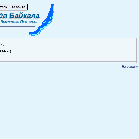
тели
О сайте
да Байкала
т
Вячеслава Петухина
и.
ованы)
На главную