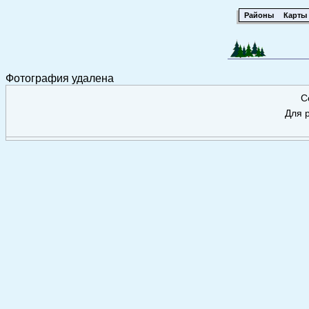
Районы
Карты
Фотография удалена
С
Для р