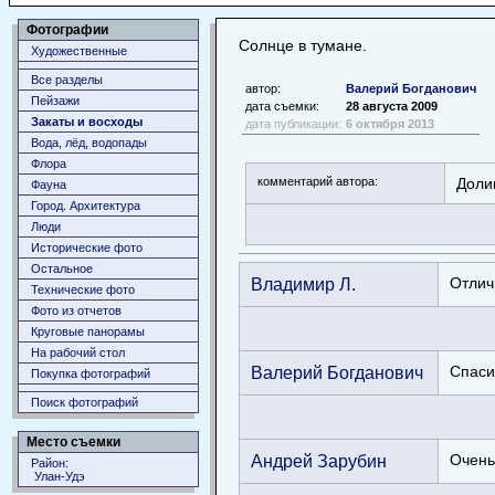
Фотографии
Солнце в тумане.
Художественные
Все разделы
автор:
Валерий Богданович
Пейзажи
дата съемки:
28 августа 2009
Закаты и восходы
дата публикации:
6 октября 2013
Вода, лёд, водопады
Флора
комментарий автора:
Доли
Фауна
Город. Архитектура
Люди
Исторические фото
Остальное
Владимир Л.
Отлич
Технические фото
Фото из отчетов
Круговые панорамы
На рабочий стол
Валерий Богданович
Спаси
Покупка фотографий
Поиск фотографий
Место съемки
Андрей Зарубин
Очень
Район:
Улан-Удэ