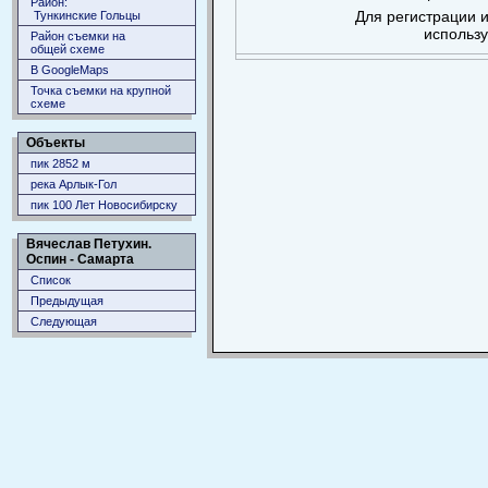
Район:
Для регистрации и
Тункинские Гольцы
использ
Район съемки на
общей схеме
В GoogleMaps
Точка съемки на крупной
схеме
Объекты
пик 2852 м
река Арлык-Гол
пик 100 Лет Новосибирску
Вячеслав Петухин.
Оспин - Самарта
Список
Предыдущая
Следующая