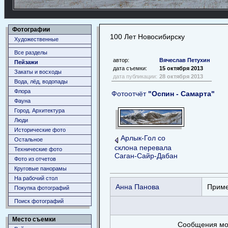
Фотографии
100 Лет Новосибирску
Художественные
Все разделы
автор:
Вячеслав Петухин
Пейзажи
дата съемки:
15 октября 2013
Закаты и восходы
дата публикации:
28 октября 2013
Вода, лёд, водопады
Флора
Фотоотчёт
"Оспин - Самарта"
Фауна
Город. Архитектура
Люди
Исторические фото
Арлык-Гол со
Остальное
склона перевала
Технические фото
Саган-Сайр-Дабан
Фото из отчетов
Круговые панорамы
На рабочий стол
Анна Панова
Приме
Покупка фотографий
Поиск фотографий
Место съемки
Сообщения мог