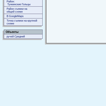
Район:
Тункинские Гольцы
Район съемки на
общей схеме
В GoogleMaps
Точка съемки на крупной
схеме
Объекты
ручей Средний