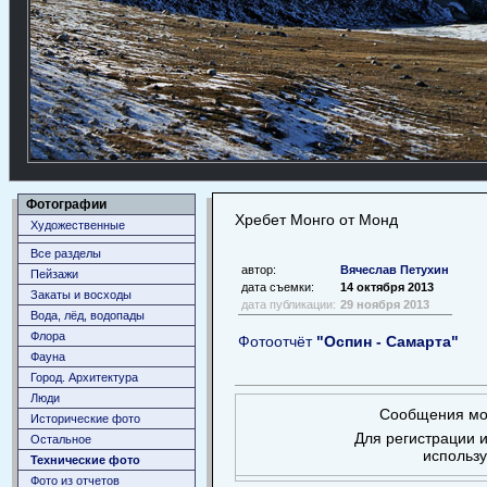
Фотографии
Хребет Монго от Монд
Художественные
Все разделы
автор:
Вячеслав Петухин
Пейзажи
дата съемки:
14 октября 2013
Закаты и восходы
дата публикации:
29 ноября 2013
Вода, лёд, водопады
Флора
Фотоотчёт
"Оспин - Самарта"
Фауна
Город. Архитектура
Люди
Сообщения мог
Исторические фото
Для регистрации и
Остальное
использ
Технические фото
Фото из отчетов