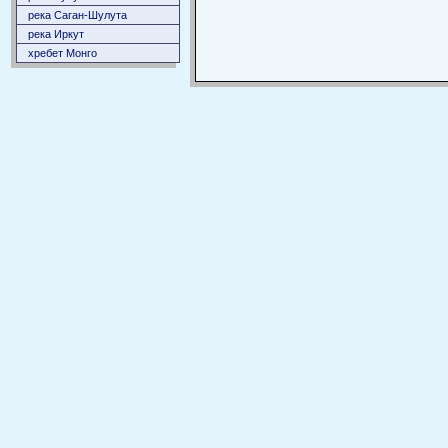
река Саган-Шулута
река Иркут
хребет Монго