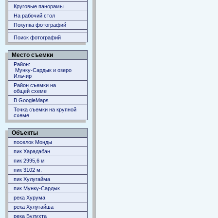
Круговые панорамы
На рабочий стол
Покупка фотографий
Поиск фотографий
Место съемки
Район:
Мунку-Сардык и озеро
Ильчир
Район съемки на
общей схеме
В GoogleMaps
Точка съемки на крупной
схеме
Объекты
поселок Монды
пик Харадабан
пик 2995,6 м
пик 3102 м.
пик Хулугайма
пик Мунку-Сардык
река Хурума
река Хулугайша
река Булухта