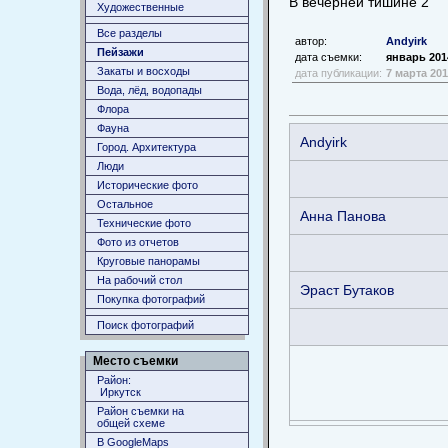
В вечерней тишине 2
Художественные
Все разделы
автор:
Andyirk
Пейзажи
дата съемки:
январь 201
Закаты и восходы
дата публикации:
7 марта 20
Вода, лёд, водопады
Флора
Фауна
Andyirk
Город. Архитектура
Люди
Исторические фото
Остальное
Анна Панова
Технические фото
Фото из отчетов
Круговые панорамы
На рабочий стол
Эраст Бутаков
Покупка фотографий
Поиск фотографий
Место съемки
Район:
Иркутск
Район съемки на
общей схеме
В GoogleMaps