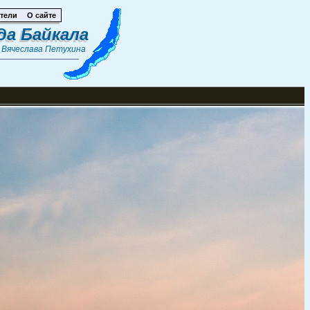
тели
О сайте
да Байкала
т
Вячеслава Петухина