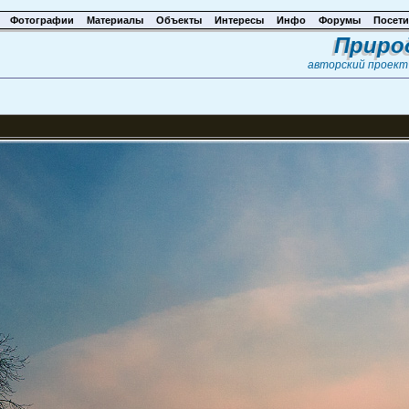
Фотографии
Материалы
Объекты
Интересы
Инфо
Форумы
Посети
Приро
авторский проек