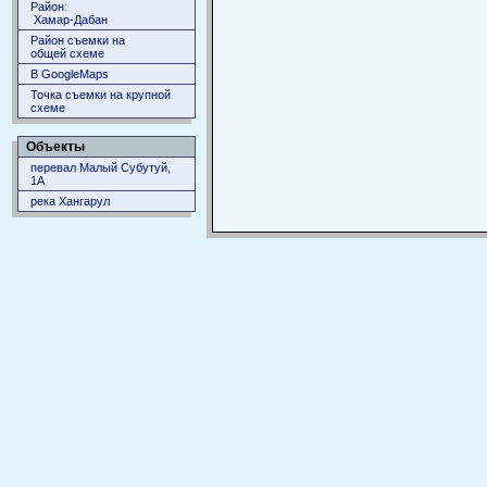
Район:
Хамар-Дабан
Район съемки на
общей схеме
В GoogleMaps
Точка съемки на крупной
схеме
Объекты
перевал Малый Субутуй,
1А
река Хангарул