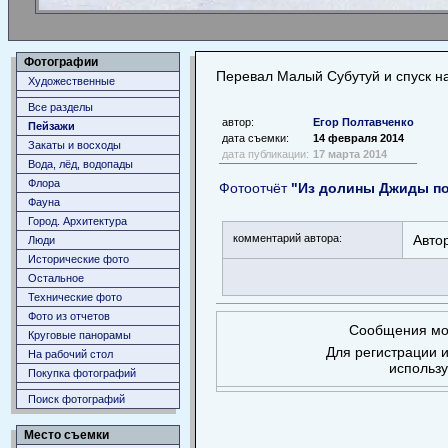
Фотографии
Перевал Малый Субутуй и спуск н
Художественные
Все разделы
автор:
Егор Полтавченко
Пейзажи
дата съемки:
14 февраля 2014
Закаты и восходы
дата публикации:
17 марта 2014
Вода, лёд, водопады
Флора
Фотоотчёт
"Из долины Джиды по
Фауна
Город. Архитектура
комментарий автора:
Автор
Люди
Исторические фото
Остальное
Технические фото
Фото из отчетов
Сообщения мог
Круговые панорамы
Для регистрации и
На рабочий стол
использ
Покупка фотографий
Поиск фотографий
Место съемки