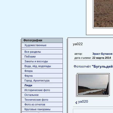
Фотографии
уа022
Художественные
Все разделы
автор:
Эраст Бутаков
Пейзажи
дата съемки:
22 марта 2014
Закаты и восходы
Фотоотчёт
"Бугульдей
Вода, лёд, водопады
Флора
Фауна
Город. Архитектура
Люди
Исторические фото
Остальное
Технические фото
уа020
Фото из отчетов
Круговые панорамы