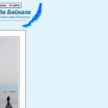
тели
О сайте
да Байкала
т
Вячеслава Петухина