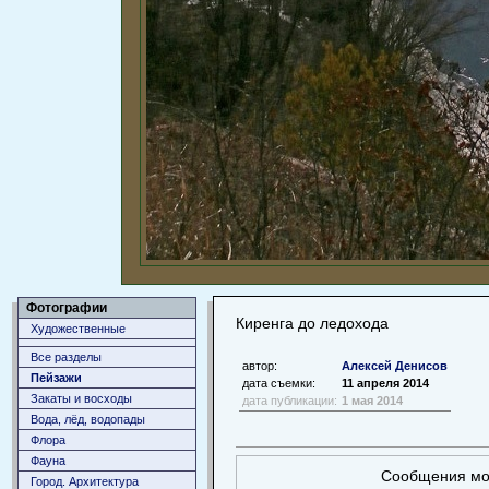
Фотографии
Киренга до ледохода
Художественные
Все разделы
автор:
Алексей Денисов
Пейзажи
дата съемки:
11 апреля 2014
Закаты и восходы
дата публикации:
1 мая 2014
Вода, лёд, водопады
Флора
Фауна
Сообщения мог
Город. Архитектура