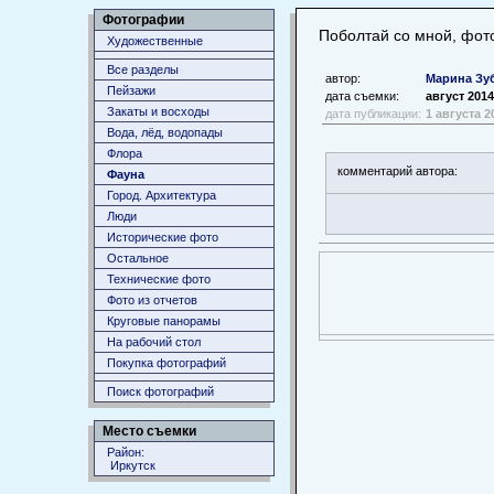
Фотографии
Поболтай со мной, фот
Художественные
Все разделы
автор:
Марина Зу
Пейзажи
дата съемки:
август 2014
Закаты и восходы
дата публикации:
1 августа 2
Вода, лёд, водопады
Флора
комментарий автора:
Фауна
Город. Архитектура
Люди
Исторические фото
Остальное
Технические фото
Фото из отчетов
Круговые панорамы
На рабочий стол
Покупка фотографий
Поиск фотографий
Место съемки
Район:
Иркутск