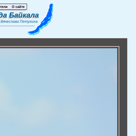
тели
О сайте
да Байкала
т
Вячеслава Петухина