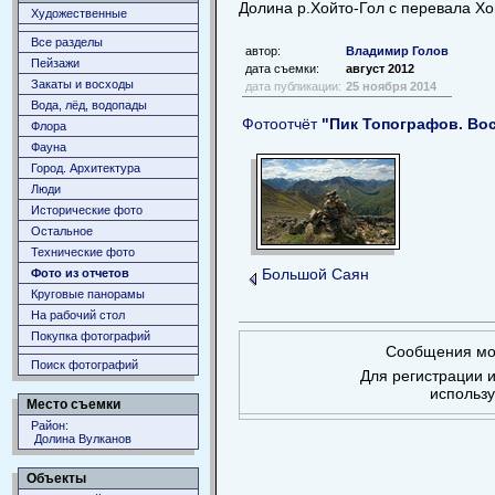
Долина р.Хойто-Гол с перевала Х
Художественные
Все разделы
автор:
Владимир Голов
Пейзажи
дата съемки:
август 2012
Закаты и восходы
дата публикации:
25 ноября 2014
Вода, лёд, водопады
Фотоотчёт
"Пик Топографов. Вос
Флора
Фауна
Город. Архитектура
Люди
Исторические фото
Остальное
Технические фото
Большой Саян
Фото из отчетов
Круговые панорамы
На рабочий стол
Покупка фотографий
Сообщения мог
Поиск фотографий
Для регистрации и
использ
Место съемки
Район:
Долина Вулканов
Объекты