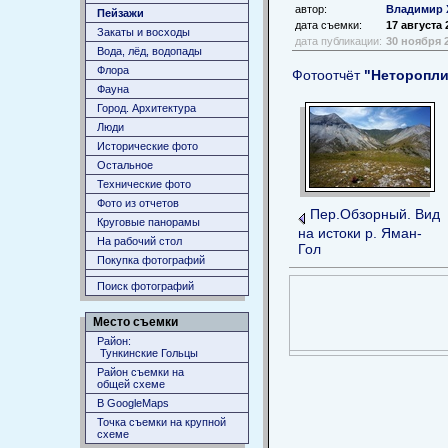
автор:
Владимир 
Пейзажи
дата съемки:
17 августа 
Закаты и восходы
дата публикации:
30 ноября 
Вода, лёд, водопады
Флора
Фотоотчёт
"Неторопли
Фауна
Город. Архитектура
Люди
Исторические фото
Остальное
Технические фото
Фото из отчетов
Пер.Обзорный. Вид
Круговые панорамы
на истоки р. Яман-
На рабочий стол
Гол
Покупка фотографий
Поиск фотографий
Место съемки
Район:
Тункинские Гольцы
Район съемки на
общей схеме
В GoogleMaps
Точка съемки на крупной
схеме