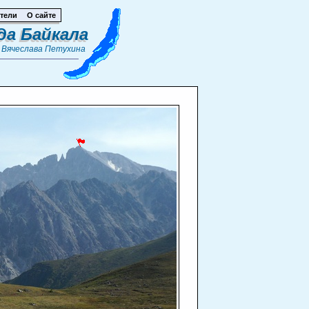
тели
О сайте
да Байкала
т
Вячеслава Петухина