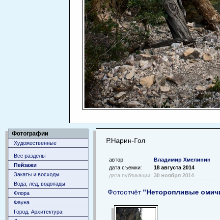
Фотографии
Р.Нарин-Гол
Художественные
Все разделы
автор:
Владимир Хмелинин
Пейзажи
дата съемки:
18 августа 2014
Закаты и восходы
дата публикации:
30 ноября 2014
Вода, лёд, водопады
Фотоотчёт
"Неторопливые омичи
Флора
Фауна
Город. Архитектура