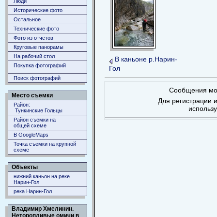
Люди
Исторические фото
Остальное
Технические фото
Фото из отчетов
Круговые панорамы
На рабочий стол
В каньоне р.Нарин-
Покупка фотографий
Гол
Поиск фотографий
Сообщения мог
Место съемки
Для регистрации и
Район:
использ
Тункинские Гольцы
Район съемки на
общей схеме
В GoogleMaps
Точка съемки на крупной
схеме
Объекты
нижний каньон на реке
Нарин-Гол
река Нарин-Гол
Владимир Хмелинин.
Неторопливые омичи в