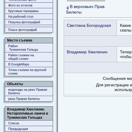
Фото из отчетов
В верховьях Прав.
Круговые панорамы
Билюты
На рабочий стол
Покупка фотографий
Светлана Богородская
Какие
скалы
Поиск фотографий
Место съемки
Район:
Тункинские Гольцы
Владимир Хмелинин
Тепер
Район съемки на
чтобы
общей схеме
В GoogleMaps
Точка съемки на крупной
схеме
Сообщения мог
Объекты
Для регистрации и
использ
водопады на реке Правая
Билюты
река Правая Билюты
Владимир Хмелинин.
Неторопливые омичи в
Тункинских Гольцах
Список
Предыдущая