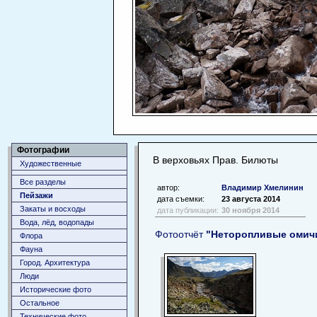
Фотографии
В верховьях Прав. Билюты
Художественные
Все разделы
автор:
Владимир Хмелинин
Пейзажи
дата съемки:
23 августа 2014
Закаты и восходы
дата публикации:
30 ноября 2014
Вода, лёд, водопады
Фотоотчёт
"Неторопливые омичи
Флора
Фауна
Город. Архитектура
Люди
Исторические фото
Остальное
Технические фото