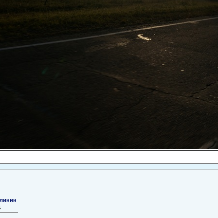
линин
4