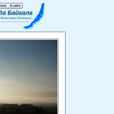
тели
О сайте
да Байкала
т
Вячеслава Петухина