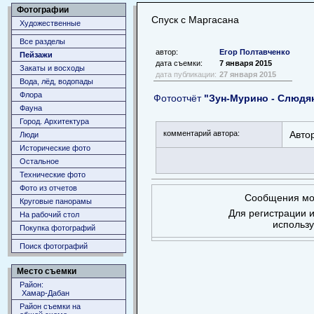
Фотографии
Спуск с Маргасана
Художественные
Все разделы
автор:
Егор Полтавченко
Пейзажи
дата съемки:
7 января 2015
Закаты и восходы
дата публикации:
27 января 2015
Вода, лёд, водопады
Флора
Фотоотчёт
"Зун-Мурино - Слюдян
Фауна
Город. Архитектура
комментарий автора:
Автор
Люди
Исторические фото
Остальное
Технические фото
Фото из отчетов
Сообщения мог
Круговые панорамы
Для регистрации и
На рабочий стол
использ
Покупка фотографий
Поиск фотографий
Место съемки
Район:
Хамар-Дабан
Район съемки на