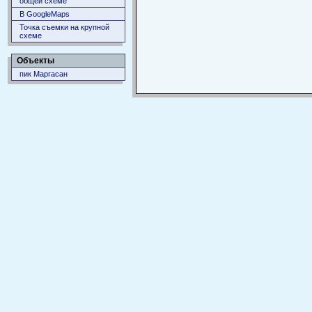
общей схеме
В GoogleMaps
Точка съемки на крупной
схеме
Объекты
пик Маргасан