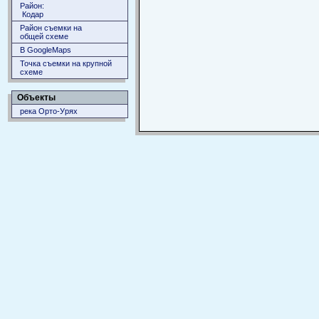
Район:
Кодар
Район съемки на
общей схеме
В GoogleMaps
Точка съемки на крупной
схеме
Объекты
река Орто-Урях