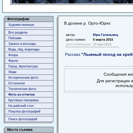
Фотографии
В долине р. Орто-Юрях
Художественные
Все разделы
автор:
Юра Галачьянц
Пейзажи
дата съемки:
5 марта 2015
Закаты и восходы
дата публикации:
23 мая 2015
Вода, лёд, водопады
Рассказ
"Лыжный поход на хребе
Флора
Фауна
Город. Архитектура
Люди
Сообщения мог
Исторические фото
Для регистрации и
Остальное
использ
Технические фото
Фото из отчетов
Круговые панорамы
На рабочий стол
Покупка фотографий
Поиск фотографий
Место съемки