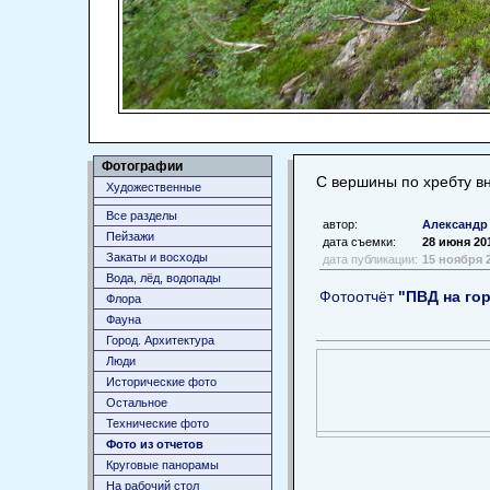
Фотографии
С вершины по хребту в
Художественные
Все разделы
автор:
Александр
Пейзажи
дата съемки:
28 июня 20
Закаты и восходы
дата публикации:
15 ноября 
Вода, лёд, водопады
Фотоотчёт
"ПВД на го
Флора
Фауна
Город. Архитектура
Люди
Исторические фото
Остальное
Технические фото
Фото из отчетов
Круговые панорамы
На рабочий стол