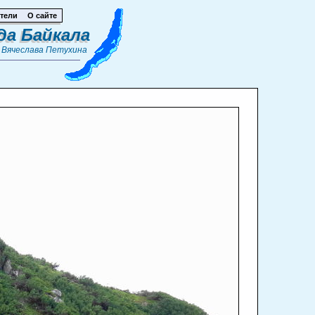
тели
О сайте
да Байкала
т
Вячеслава Петухина