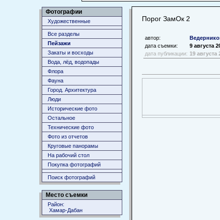
Фотографии
Порог ЗамОк 2
Художественные
Все разделы
автор:
Ведернико
Пейзажи
дата съемки:
9 августа 2
Закаты и восходы
дата публикации:
19 августа 
Вода, лёд, водопады
Флора
Фауна
Город. Архитектура
Люди
Исторические фото
Остальное
Технические фото
Фото из отчетов
Круговые панорамы
На рабочий стол
Покупка фотографий
Поиск фотографий
Место съемки
Район:
Хамар-Дабан