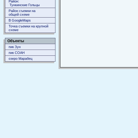
Район:
Тункинские Гольцы
Район съемки на
общей схеме
В GoogleMaps
Точка съемки на крупной
схеме
Объекты
пик Зун
пик СОАН
озеро Марабец