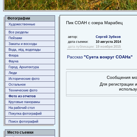
Фотографии
Пик СОАН с озера Марабец
Художественные
Все разделы
автор:
Сергей Зубков
Пейзажи
дата съемки:
10 августа 2014
Закаты и восходы
дата публикации:
19 ноября 2015
Вода, лёд, водопады
Флора
Рассказ
"Суета вокруг СОАНа"
Фауна
Город. Архитектура
Люди
Сообщения мог
Исторические фото
Для регистрации и
Остальное
использ
Технические фото
Фото из отчетов
Круговые панорамы
На рабочий стол
Покупка фотографий
Поиск фотографий
Место съемки