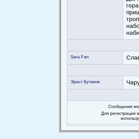
гора
приш
троп
набо
наби
Sara Fan
Слав
Эраст Бутаков
Чару
Сообщения мог
Для регистрации и
использ