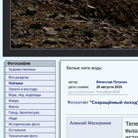
Фотографии
Белые нити воды
Художественные
Все разделы
автор:
Вячеслав Петухин
Пейзажи
дата съемки:
25 августа 2015
Закаты и восходы
дата публикации:
9 ноября 2015
Вода, лёд, водопады
Флора
Фотоотчёт
"Сокращённый поход
Фауна
Город. Архитектура
Люди
Алексей Мисюркеев
Тепе
Исторические фото
вышл
Остальное
Технические фото
исто