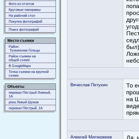
Фото из отчетов
попа
Круговые панорамы
прос
На рабочий стол
друг
Покупка фотографий
угод
Поиск фотографий
Пест
седл
Место съемки
был)
Район:
Тункинские Гольцы
Ложн
Район съемки на
неб
общей схеме
В GoogleMaps
Точка съемки на крупной
схеме
Вячеслав Петухин
То е
Объекты
прощ
перевал Пёстрый Ложный,
1А
на Ш
река Левый Шумак
вид
перевал Пёстрый, 1А
пря
Алексей Мисюркеев
Да, 