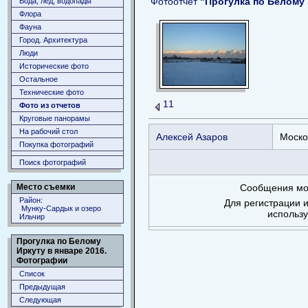
Фотоотчёт
"Прогулка по Белому 
Вода, лёд, водопады
Флора
Фауна
Город. Архитектура
Люди
Исторические фото
Остальное
Технические фото
11
Фото из отчетов
Круговые панорамы
На рабочий стол
Алексей Азаров
Моско
Покупка фотографий
Поиск фотографий
Сообщения мог
Место съемки
Район:
Для регистрации и
Мунку-Сардык и озеро
использ
Ильчир
Прогулка по Белому
Иркуту в январе 2016.
Фотографии
Список
Предыдущая
Следующая