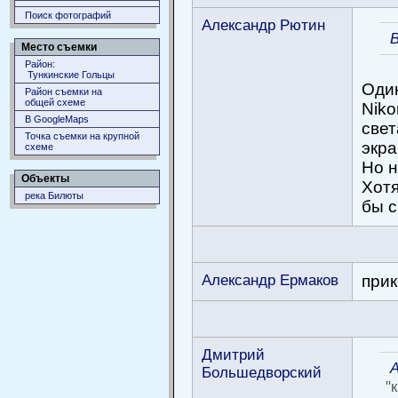
Поиск фотографий
Александр Рютин
Место съемки
Район:
Тункинские Гольцы
Один
Район съемки на
общей схеме
Niko
В GoogleMaps
свет
Точка съемки на крупной
экра
схеме
Но н
Объекты
Хотя
река Билюты
бы с
Александр Ермаков
прик
Дмитрий
Большедворский
"