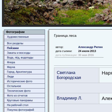
Фотографии
Граница леса
Художественные
Все разделы
автор:
Александр Рютин
Пейзажи
дата съемки:
24 июля 2013
Закаты и восходы
дата публикации:
30 мая 2016
Вода, лёд, водопады
Флора
Фауна
Город. Архитектура
Светлана
Наря
Люди
Богородская
Исторические фото
Остальное
Технические фото
Фото из отчетов
Владимир Л.
Алек
Круговые панорамы
На рабочий стол
Покупка фотографий