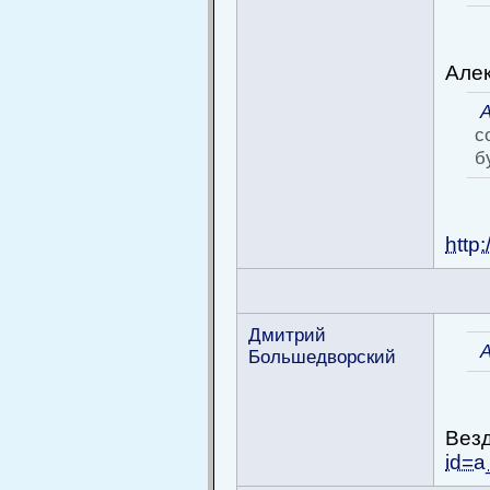
Алек
с
б
http
Дмитрий
Большедворский
Везд
id=a