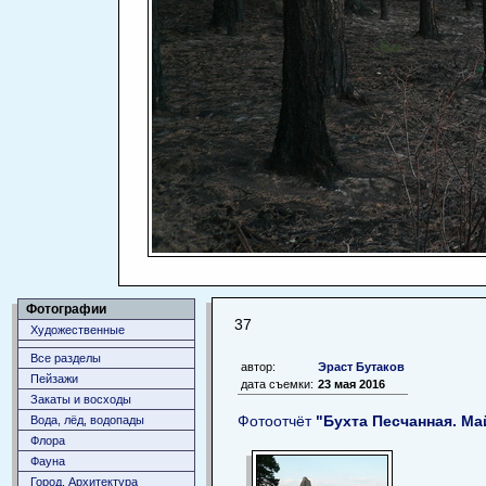
Фотографии
37
Художественные
Все разделы
автор:
Эраст Бутаков
Пейзажи
дата съемки:
23 мая 2016
Закаты и восходы
Фотоотчёт
"Бухта Песчанная. Ма
Вода, лёд, водопады
Флора
Фауна
Город. Архитектура