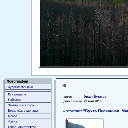
Фотографии
49
Художественные
Все разделы
автор:
Эраст Бутаков
Пейзажи
дата съемки:
23 мая 2016
Закаты и восходы
Фотоотчёт
"Бухта Песчанная. Ма
Вода, лёд, водопады
Флора
Фауна
Город. Архитектура