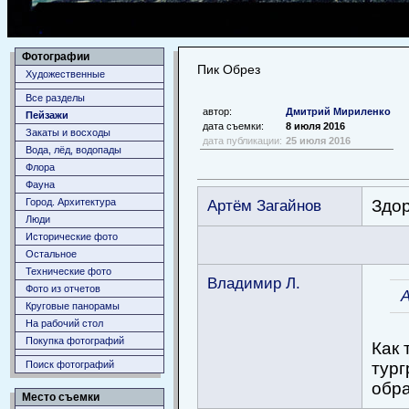
Фотографии
Пик Обрез
Художественные
Все разделы
автор:
Дмитрий Мириленко
Пейзажи
дата съемки:
8 июля 2016
Закаты и восходы
дата публикации:
25 июля 2016
Вода, лёд, водопады
Флора
Фауна
Город. Архитектура
Артём Загайнов
Здор
Люди
Исторические фото
Остальное
Технические фото
Владимир Л.
Фото из отчетов
Круговые панорамы
На рабочий стол
Покупка фотографий
Как 
Поиск фотографий
тург
обр
Место съемки