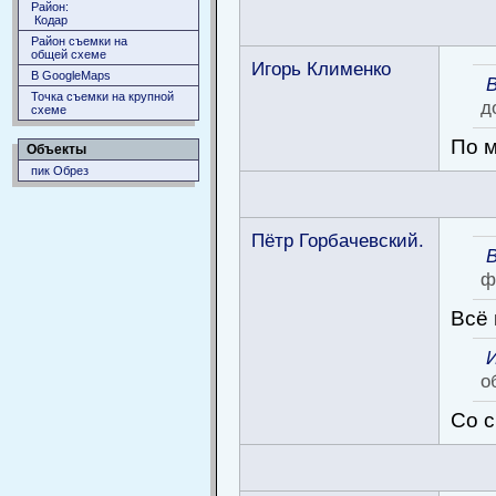
Район:
Кодар
Район съемки на
общей схеме
Игорь Клименко
В GoogleMaps
Точка съемки на крупной
д
схеме
По м
Объекты
пик Обрез
Пётр Горбачевский.
ф
Всё 
о
Со с