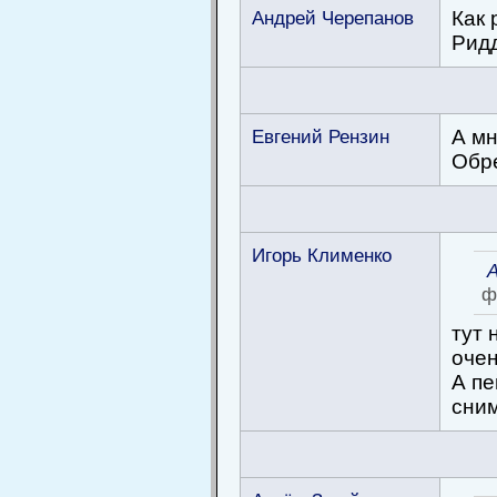
Андрей Черепанов
Как 
Ридд
Евгений Рензин
А мн
Обре
Игорь Клименко
А
ф
тут 
очен
А пе
сним