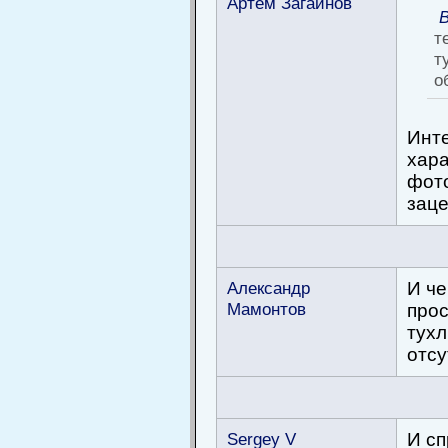
Артём Загайнов
т
т
о
Инте
хара
фото
заце
Александр
И че
Мамонтов
прос
тухл
отсу
Sergey V
И сп