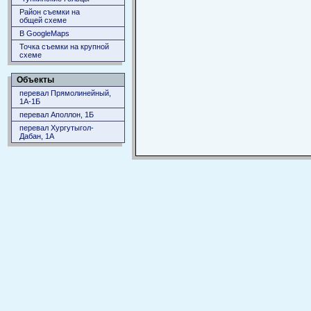
Район съемки на
общей схеме
В GoogleMaps
Точка съемки на крупной
схеме
Объекты
перевал Прямолинейный,
1А-1Б
перевал Аполлон, 1Б
перевал Хургутыгол-
Дабан, 1А