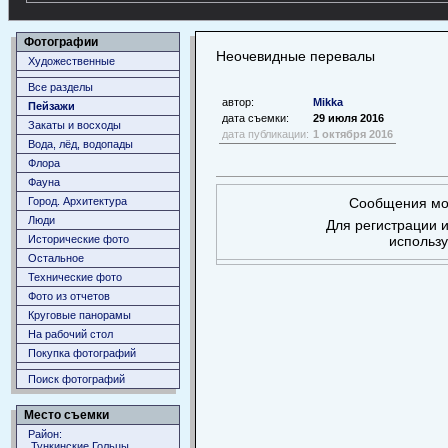
Фотографии
Неочевидные перевалы
Художественные
Все разделы
автор:
Mikka
Пейзажи
дата съемки:
29 июля 2016
Закаты и восходы
дата публикации:
1 октября 2016
Вода, лёд, водопады
Флора
Фауна
Город. Архитектура
Сообщения мог
Люди
Для регистрации и
Исторические фото
использ
Остальное
Технические фото
Фото из отчетов
Круговые панорамы
На рабочий стол
Покупка фотографий
Поиск фотографий
Место съемки
Район:
Тункинские Гольцы