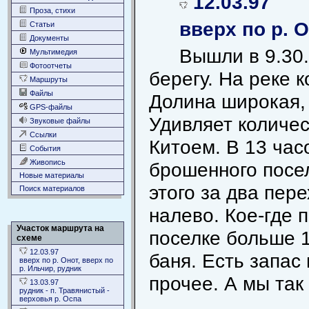
12.03.97
Проза, стихи
вверх по р. О
Статьи
Документы
Вышли в 9.30.
Мультимедия
Фотоотчеты
берегу. На реке к
Маршруты
Файлы
Долина широкая, 
GPS-файлы
Удивляет количес
Звуковые файлы
Ссылки
Китоем. В 13 час
События
Живопись
брошенного посе
Новые материалы
этого за два пер
Поиск материалов
налево. Кое-где 
Участок маршрута на
поселке больше 1
схеме
12.03.97
баня. Есть запас
вверх по р. Онот, вверх по
р. Ильчир, рудник
прочее. А мы так
13.03.97
рудник - п. Травянистый -
верховья р. Оспа