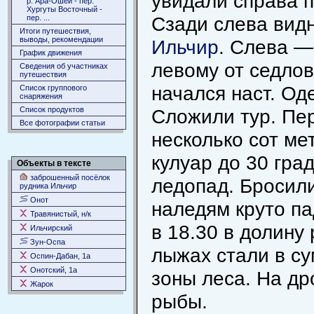
увидали справа п
р. Ара-Ошей - пер.
Хургуты Восточный -
Сзади слева вид
пер. ...
Итоги путешествия,
выводы, рекомендации
Ильчир
. Слева —
График движения
левому от седлов
Сведения об участниках
путешествия
начался наст. Од
Список группового
снаряжения
Список продуктов
Сложили тур. Пе
Все фотографии статьи
несколько сот ме
кулуар до 30 гра
Объекты в тексте
заброшенный посёлок
ледопад. Бросили
рудника Ильчир
Онот
наледям круто п
Травянистый, н/к
в 18.30 в долину
Ильчирский
Зун-Оспа
лыжах стали в су
Оспин-Дабан, 1а
Онотский, 1а
зоны леса. На др
Жарок
рыбы.