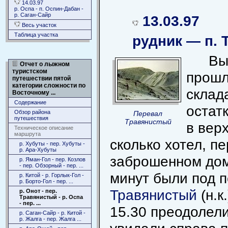
14.03.97
р. Оспа - п. Оспин-Дабан -
р. Саган-Сайр
13.03.97
Весь участок
Таблица участка
рудник — п. 
Вы
Отчет о лыжном
туристском
прошл
путешествии пятой
категории сложности по
склад
Восточному ...
Содержание
остат
Обзор района
Перевал
путешествия
Травянистый
в вер
Техническое описание
маршрута
сколько хотел, п
р. Хубуты - пер. Хубуты -
р. Ара-Хубуты
заброшенном дом
р. Яман-Гол - пер. Козлов
- пер. Обзорный - пер. ...
минут были под 
р. Китой - р. Горлык-Гол -
р. Борто-Гол - пер. ...
Травянистый
(н.к
р. Онот - пер.
Травянистый - р. Оспа
- пер. ...
15.30 преодолели
р. Саган-Сайр - р. Китой -
р. Жалга - пер. Жалга ...