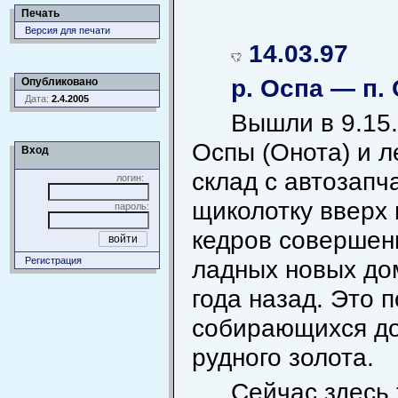
Печать
Версия для печати
14.03.97
р. Оспа — п.
Опубликовано
Дата:
2.4.2005
Вышли в 9.15.
Оспы (Онота) и л
Вход
склад с автозап
логин:
щиколотку вверх 
пароль:
кедров совершен
Регистрация
ладных новых до
года назад. Это 
собирающихся до
рудного золота.
Сейчас здесь 