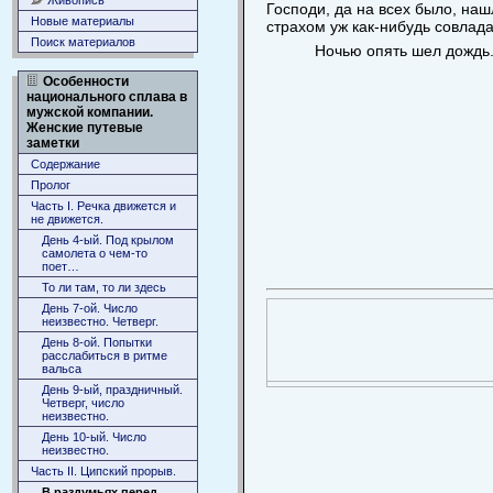
Живопись
Господи, да на всех было, наш
Новые материалы
страхом уж как-нибудь совлад
Поиск материалов
Ночью опять шел дождь
Особенности
национального сплава в
мужской компании.
Женские путевые
заметки
Содержание
Пролог
Часть I. Речка движется и
не движется.
День 4-ый. Под крылом
самолета о чем-то
поет…
То ли там, то ли здесь
День 7-ой. Число
неизвестно. Четверг.
День 8-ой. Попытки
расслабиться в ритме
вальса
День 9-ый, праздничный.
Четверг, число
неизвестно.
День 10-ый. Число
неизвестно.
Часть II. Ципский прорыв.
В раздумьях перед