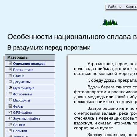
Районы
Карты
Особенности национального сплава в
В раздумьях перед порогами
Материалы
Утро мокрое, серое, по
Описания походов
ночь вода прибыла, и приток,
Проза, стихи
остаться по меньшей мере до о
Статьи
К обеду дождь прекрати
Документы
Вдоль берега тянется с
Мультимедия
фотоаппаратом я расплачиваюс
Фотоотчеты
днюет медведь или какой-нибуд
Маршруты
несколько снимков на скорую р
Файлы
Завтра решено идти по 
GPS-файлы
с метровыми валами, река грох
стесняясь в леденящих кровь т
Звуковые файлы
вздохнул, и сказал, что жаль 
Ссылки
спорят, река пугает.
События
Залажу в спальник, но 