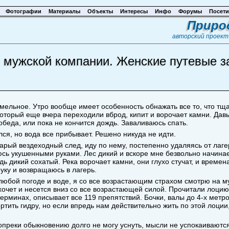
Фотографии
Материалы
Объекты
Интересы
Инфо
Форумы
Посети
Приро
авторский проек
 мужской компании. Женские путевые з
хмельное. Утро вообще имеет особенность обнажать все то, что тща
 который еще вчера переходили вброд, кипит и ворочает камни. Да
беда, или пока не кончится дождь. Заваливаюсь спать.
лся, но вода все прибывает. Решено никуда не идти.
тарый вездеходный след, иду по нему, постепенно удаляясь от лаг
ь укушенными руками. Лес дикий и вскоре мне безвольно начинает
ь дикий сохатый. Река ворочает камни, они глухо стучат, и времен
уку и возвращаюсь в лагерь.
любой погоде и воде, я со все возрастающим страхом смотрю на м
очет и несется вниз со все возрастающей силой. Прочитали лоцию,
ерминах, описывает все 119 препятствий. Бочки, валы до 4-х метр
портить гидру, но если впредь нам действительно жить по этой лоции
вопреки обыкновению долго не могу уснуть, мысли не успокаиваютс