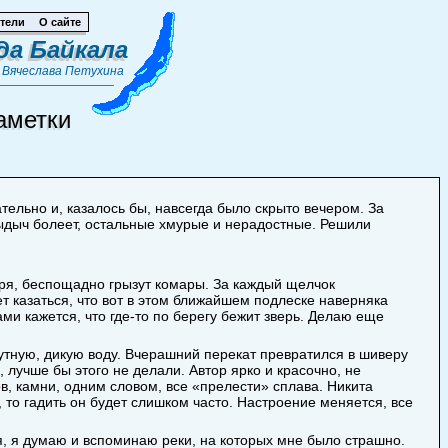
тели
О сайте
да Байкала
т
Вячеслава Петухина
аметки
тельно и, казалось бы, навсегда было скрыто вечером. За
выдыч болеет, остальные хмурые и нерадостные. Решили
еря, беспощадно грызут комары. За каждый щелчок
 казаться, что вот в этом ближайшем подлеске наверняка
ами кажется, что где-то по берегу бежит зверь. Делаю еще
утную, дикую воду. Вчерашний перекат превратился в шиверу
 лучше бы этого не делали. Автор ярко и красочно, не
ов, камни, одним словом, все «прелести» сплава. Никита
, то гадить он будет слишком часто. Настроение меняется, все
я, я думаю и вспоминаю реки, на которых мне было страшно.