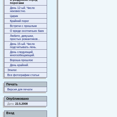
порогами
День 12-ый. Число
неизвестно.
Цирик
Крайний порог
Встречи с прошлым
О вреде охотничьих баек
Любите, девушки,
простых романтиков...
День 15-ый. Число
подсчитывать лень.
День следующий,
многообещающий.
Вороша прошлое
День крайний.
Эпилог.
Все фотографии статьи
Печать
Версия для печати
Опубликовано
Дата:
22.5.2008
Вход