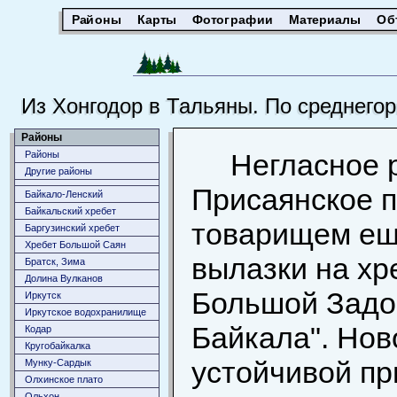
Районы
Карты
Фотографии
Материалы
Об
Из Хонгодор в Тальяны. По среднегор
Районы
Негласное 
Районы
Другие районы
Присаянское п
Байкало-Ленский
Байкальский хребет
товарищем ещ
Баргузинский хребет
Хребет Большой Саян
вылазки на хр
Братск, Зима
Долина Вулканов
Большой Задой
Иркутск
Иркутское водохранилище
Байкала". Нов
Кодар
Кругобайкалка
устойчивой пр
Мунку-Сардык
Олхинское плато
Ольхон