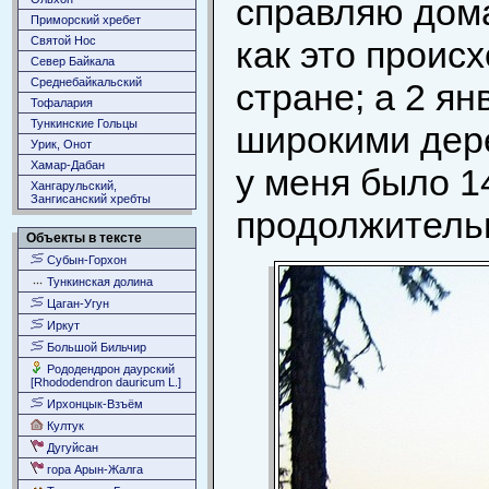
справляю дома
Приморский хребет
Святой Нос
как это проис
Север Байкала
Среднебайкальский
стране; а 2 я
Тофалария
Тункинские Гольцы
широкими дере
Урик, Онот
Хамар-Дабан
у меня было 1
Хангарульский,
Зангисанский хребты
продолжительн
Объекты в тексте
Субын-Горхон
Тункинская долина
Цаган-Угун
Иркут
Большой Бильчир
Рододендрон даурский
[Rhododendron dauricum L.]
Ирхонцык-Взъём
Култук
Дугуйсан
гора Арын-Жалга