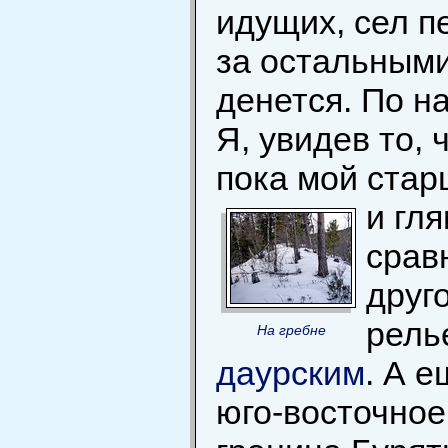
идущих, сел п
за остальными.
денется. По н
Я, увидев то, 
пока мой стар
и гля
срав
друг
рель
На гребне
даурским
. А 
юго-восточное