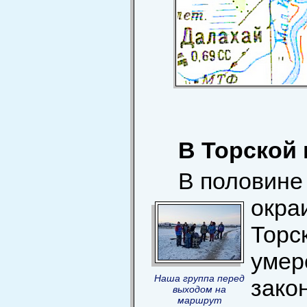
В Торской
В половине 
окра
Торс
умер
Наша группа перед
зако
выходом на
маршрут