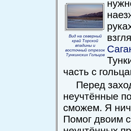
нужн
наез
рука
взгл
Вид на северный
край Торской
впадины и
Сага
восточный отрезок
Тункинских Гольцов
Тунк
часть с гольц
Перед захо
неучтённые по
сможем. Я нич
Помог двоим 
неучтённых пр