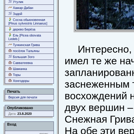
Утулик
Хамар-Дабан
Задой
Сосна обыкновенная
[Pinus sylvestris Linnaeus]
дерево Берёза
Ель [Picea obovata
Ledeb.]
Тункинская Грива
Интересно, 
посёлок Тальяны
Большая Зого
имел те же на
Савватеевка
запланированн
Шаманка
Торы
заснеженным 
Хонгодоры
Печать
восхождений н
Версия для печати
двух вершин –
Опубликовано
Дата:
23.8.2020
Снежная Грива
Вход
На обе эти ве
логин: