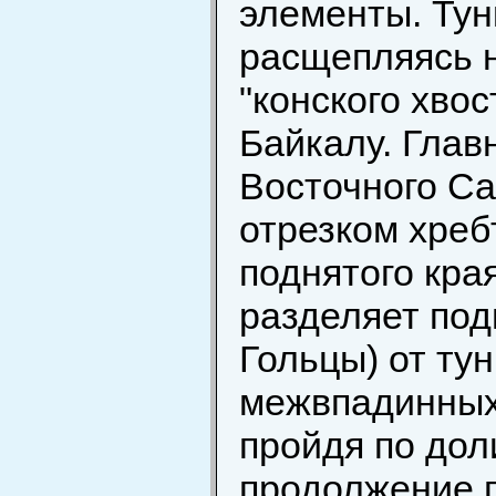
элементы. Тун
расщепляясь н
"конского хво
Байкалу. Глав
Восточного Са
отрезком хреб
поднятого кра
разделяет под
Гольцы) от ту
межвпадинных 
пройдя по дол
продолжение п