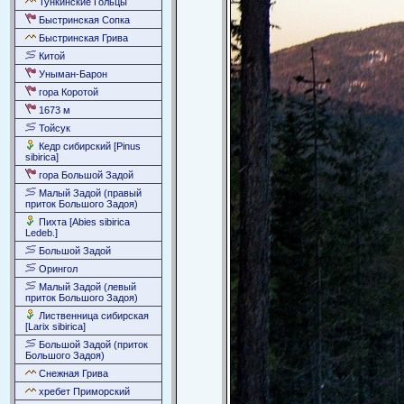
Тункинские Гольцы
Быстринская Сопка
Быстринская Грива
Китой
Уныман-Барон
гора Коротой
1673 м
Тойсук
Кедр сибирский [Pinus
sibirica]
гора Большой Задой
Малый Задой (правый
приток Большого Задоя)
Пихта [Abies sibirica
Ledeb.]
Большой Задой
Орингол
Малый Задой (левый
приток Большого Задоя)
Лиственница сибирская
[Larix sibirica]
Большой Задой (приток
Большого Задоя)
Снежная Грива
хребет Приморский