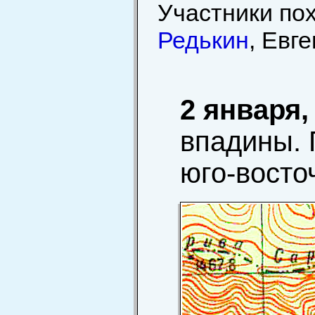
Участники по
Редькин
, Евг
2 января
впадины. 
юго-восто