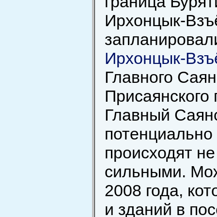
граница Бурят
Ирхонцык-Взъё
запланировали
Ирхонцык-Взъ
Главного Саян
Присаянского 
Главный Саянс
потенциально 
происходят не 
сильными. Мож
2008 года, ко
и зданий в по