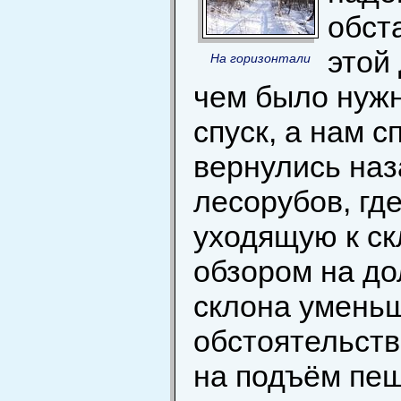
обст
этой
На горизонтали
чем было нужн
спуск, а нам с
вернулись наз
лесорубов, гд
уходящую к ск
обзором на до
склона уменьш
обстоятельств
на подъём пе