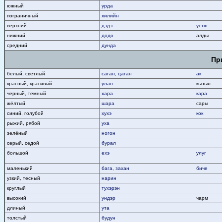
южный
урда
пограничный
хилийн
верхний
дэдэ
устю
нижний
додо
алды
средний
дунда
Пр
белый, светлый
саган, цаган
ак
красный, красивый
улан
кызыл
черный, темный
хара
кара
жёлтый
шара
сары
синий, голубой
хухэ
кок
рыжий, рябой
уха
зелёный
ногон
серый, седой
бурал
большой
ехэ
улуг
маленький
бага, захан
биче
узкий, тесный
нарин
круглый
тухэрэн
высокий
ундэр
чарм
длиный
ута
толстый
будун