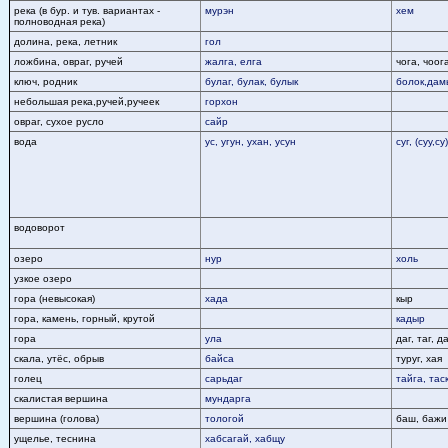
река (в бур. и тув. вариантах -
мурэн
хем
полноводная река)
долина, река, летник
гол
ложбина, овраг, ручей
жалга, елга
чога, чоог
ключ, родник
булаг, булак, булык
болок,дам
небольшая река,ручей,ручеек
горхон
овраг, сухое русло
сайр
вода
ус, угун, ухан, усун
суг, (суу,су)
водоворот
озеро
нур
холь
узкое озеро
гора (невысокая)
хада
кыр
гора, камень, горный, крутой
кадыр
гора
ула
даг, таг, д
скала, утёс, обрыв
байса
туруг, хая
голец
сарьдаг
тайга, тас
скалистая вершина
мундарга
вершина (голова)
тологой
баш, бажи
ущелье, теснина
хабсагай, хабщу