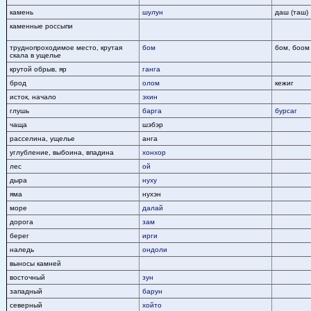
камень
шулун
даш (таш)
каменные россыпи
труднопроходимое место, крутая
бом
бом, боом
скала в ущелье
крутой обрыв, яр
ганга
брод
олом
кежиг
исток, начало
эхин
глушь
барга
бурсаг
чаща
шэбэр
расселина, ущелье
анга
углубление, выбоина, впадина
хонхор
лес
ой
дыра
нуху
яма
нухэн
море
далай
дорога
зам
берег
ирги
наледь
ондоли
выносы камней
восточный
зун
западный
барун
северный
хойто