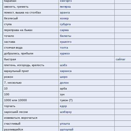
барабан
хэнгэргэ
звенеть, греметь
янгярха
помост, вышка на столбах
аранга
безлесый
хохюр
ступа
субурга
переправа на быках
сарма
точило
билюты
застава
хушелгэ
стоячая вода
толта
добрались, прибыли
хурмээ
быстрая
сайлаг
плетень, изгородь, крепость
шэбэ
караульный пункт
харанса
рожон
шоро
7, несколько
долон
10
арба
100
зун
1000 или 10000
тумэн (?)
торчать
едор
заросший лесом
шэбэрху
извиваться, ворочаться
счастливый
улзыта
разлившийся
шутхулай