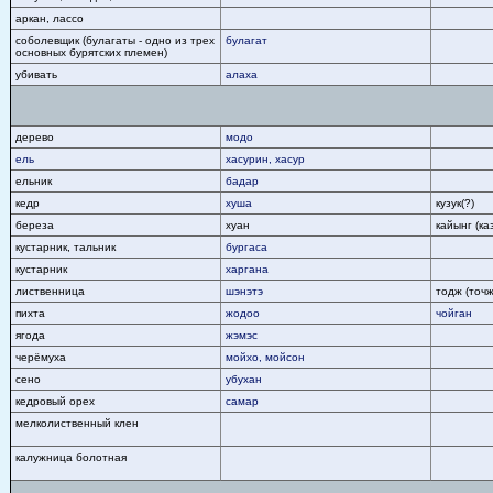
аркан, лассо
соболевщик (булагаты - одно из трех
булагат
основных бурятских племен)
убивать
алаха
дерево
модо
ель
хасурин, хасур
ельник
бадар
кедр
хуша
кузук(?)
береза
хуан
кайынг (ка
кустарник, тальник
бургаса
кустарник
харгана
лиственница
шэнэтэ
тодж (точж
пихта
жодоо
чойган
ягода
жэмэс
черёмуха
мойхо, мойсон
сено
убухан
кедровый орех
самар
мелколиственный клен
калужница болотная