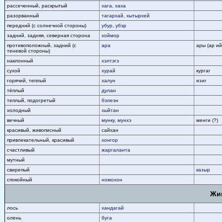
рассеченный, раскрытый
хага, хаха
разорванный
тагархай, хытырхей
передний (с солнечной стороны)
убур, убэр
задний, задняя, северная сторона
хоймор
противоположный, задний (с
ара
ары (ар ий
теневой стороны)
наклонный
хэлтэгэ
сухой
хурай
кургаг
горячий, теплый
халун
изиг
тёплый
дулан
теплый, подогретый
бэлеэн
холодный
хыйтан
вечный
мунку, мунхэ
менги (?)
красивый, живописный
сайхан
привлекательный, красивый
хонгор
счастливый
жаргаланта
мутный
свирепый
казыр
спокойный
номохон
Жи
лось
хандагай
олень
буга