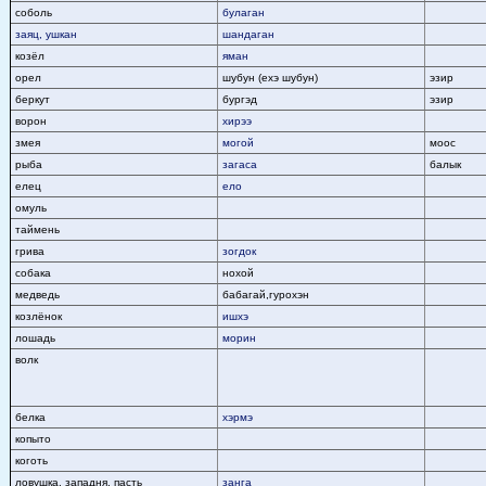
соболь
булаган
заяц, ушкан
шандаган
козёл
яман
орел
шубун (ехэ шубун)
эзир
беркут
бургэд
эзир
ворон
хирээ
змея
могой
моос
рыба
загаса
балык
елец
ело
омуль
таймень
грива
зогдок
собака
нохой
медведь
бабагай,гурохэн
козлёнок
ишхэ
лошадь
морин
волк
белка
хэрмэ
копыто
коготь
ловушка, западня, пасть
занга