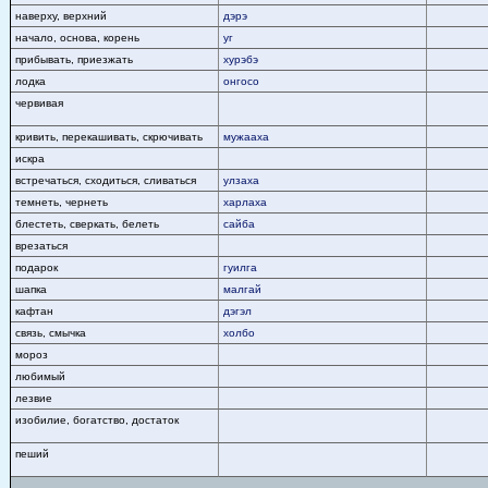
наверху, верхний
дэрэ
начало, основа, корень
уг
прибывать, приезжать
хурэбэ
лодка
онгосо
червивая
кривить, перекашивать, скрючивать
мужааха
искра
встречаться, сходиться, сливаться
улзаха
темнеть, чернеть
харлаха
блестеть, сверкать, белеть
сайба
врезаться
подарок
гуилга
шапка
малгай
кафтан
дэгэл
связь, смычка
холбо
мороз
любимый
лезвие
изобилие, богатство, достаток
пеший