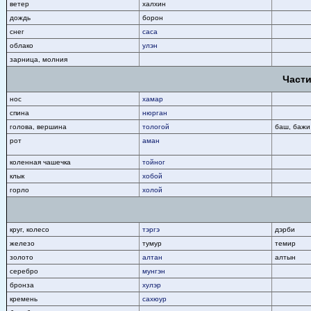
ветер
халхин
дождь
борон
снег
саса
облако
улэн
зарница, молния
Части
нос
хамар
спина
нюрган
голова, вершина
тологой
баш, бажи
рот
аман
коленная чашечка
тойног
клык
хобой
горло
холой
круг, колесо
тэргэ
дэрби
железо
тумур
темир
золото
алтан
алтын
серебро
мунгэн
бронза
хулэр
кремень
сахюур