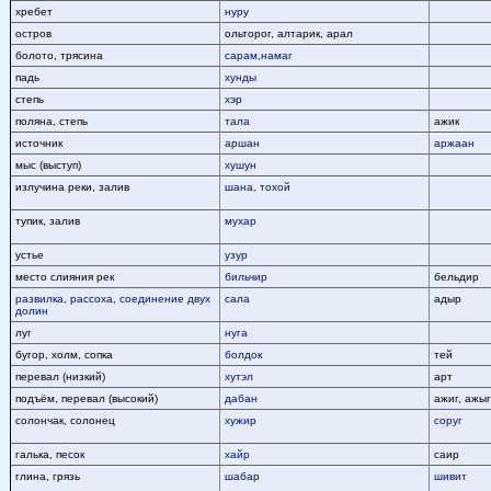
хребет
нуру
остров
ольторог, алтарик, арал
болото, трясина
сарам,намаг
падь
хунды
степь
хэр
поляна, степь
тала
ажик
источник
аршан
аржаан
мыс (выступ)
хушун
излучина реки, залив
шана, тохой
тупик, залив
мухар
устье
узур
место слияния рек
бильчир
бельдир
развилка, рассоха, соединение двух
сала
адыр
долин
луг
нуга
бугор, холм, сопка
болдок
тей
перевал (низкий)
хутэл
арт
подъём, перевал (высокий)
дабан
ажиг, ажы
солончак, солонец
хужир
соруг
галька, песок
хайр
саир
глина, грязь
шабар
шивит