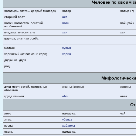
Человек по своим с
богатырь, витязь, добрый молодец
батор
батыр (?)
старший брат
аха
богач, богатство, богатый,
баян
бай (пай)
изобильный
владыка, властитель
хан
хан
царица, знатная особа
малыш
хубын
хоринский (от племени хори)
хорин
дядюшка, дядя
род
Мифологически
духи местностей, природных
эжины (эжены)
ээрены
объектов
груда камней
обо
оваа
Ст
лето
нажаржа
чай
зима
убэлзэ
весна
хабаржа
осень
намаржа