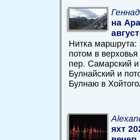
Геннад
на Ар
август
Нитка маршрута: 
потом в верховья
пер. Самарский и
Булнайский и пот
Булнаю в Хойтого
Alexan
яхт 20
вечер