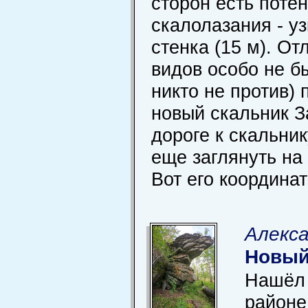
сторон есть поте
скалолазания - у
стенка (15 м). О
видов особо не б
никто не против) 
новый скальник З
дороге к скальни
еще заглянуть на
Вот его координат
Алекса
Новый
Нашёл 
районе