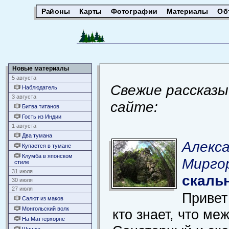
Районы
Карты
Фотографии
Материалы
Об
Новые материалы
5 августа
Свежие рассказы
Наблюдатель
3 августа
сайте:
Битва титанов
Гость из Индии
1 августа
Два тумана
Алекс
Купается в тумане
Клумба в японском
Миргор
стиле
31 июля
скаль
30 июля
27 июля
Привет
Салют из маков
Монгольский волк
кто знает, что ме
На Маттерхорне