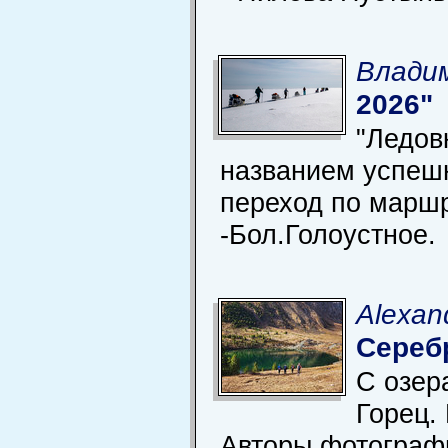
Владим
2026"
"Ледов
названием успеш
переход по марш
-Бол.Голоустное.
Alexan
Сереб
С озер
Горец.
Авторы фотографи