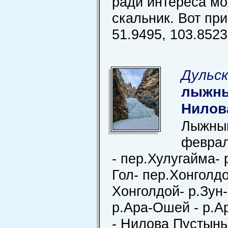
ради интереса мо
скальник. Вот пр
51.9495, 103.8523
Дульск
лыжны
Нилов
Лыжный
феврал
- пер.Хулугайма- 
Гол- пер.Хонголдо
Хонголдой- р.Зун-
р.Ара-Ошей - р.А
- Нилова Пустынь.