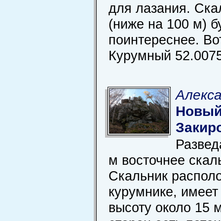
для лазания. Ска
(ниже на 100 м) 
поинтереснее. Во
Курумный 52.0075
Алекса
Новый
Закир
Развед
м восточнее скал
Скальник располо
курумнике, имее
высоту около 15 м