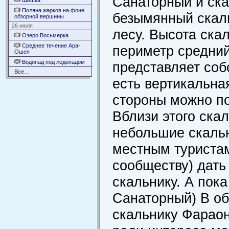
Санаторный и ск
Шишка
Поляна жарков на фоне
безымянный скаль
обзорной вершины
26 июля
лесу. Высота скал
Озеро Восьмерка
Среднее течение Ара-
периметр средни
Ошея
Водопад под ледопадом
представляет соб
Все…
есть вертикальна
стороны можно по
Вблизи этого ска
небольшие скаль
местным туристам
сообществу) дать
скальнику. А пока
Санаторный) В об
скальнику Фараон