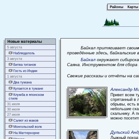
Районы
Карты
Новые материалы
5 августа
Байкал притягивает своим
проведённые здесь, байкальские
Наблюдатель
3 августа
Байкал
окружают сибирская
Саяна. Инструментом для сбора 
Битва титанов
Гость из Индии
Свежие рассказы и отчёты на са
1 августа
Два тумана
Купается в тумане
Александр Ми
Привет всем т
Клумба в японском
стиле
спрятанный в 
обрывы, есть 
31 июля
небольшие ска
30 июля
скальнику. А 
27 июля
можно посетит
Салют из маков
Монгольский волк
Дульский Анд
На Маттерхорне
Лыжный поход 