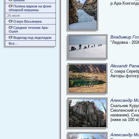
Шишка
р.Ара-Хонголдо
Поляна жарков на фоне
обзорной вершины
26 июля
Озеро Восьмерка
Среднее течение Ара-
Ошея
Владимир Гол
Водопад под ледопадом
"Ледовка - 20
Все…
Alexandr Pan
С озера Серебр
Авторы фотогр
Александр Ми
Скальник Куру
Смоленский и 
название). Ск
(ниже на 100 м
Александр Ми