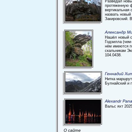
Разведал новы
протяженную ф
вертикальная с
назвать новый
Закировский. В
Александр Ми
Нашёл новый с
Годзилла (чем-
нём имеются п
скальникам Эк
104.0438.
Геннадий Хи
Нитка маршрута
Булнайский и 
Alexandr Pan
Вальс яхт 202
О сайте