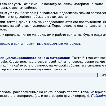
ем сто раз услышать! Именно поэтому основной материал на сайте
горных, лесных районов.
ных уголках Байкала и Прибайкалья, поделитесь своими впечатлен
 Вам тоже доведётся побывать в этих местах.
ии, тексты, файлы, ссылки) предоставляются его посетителями. Л
стить на сайте свои материалы. Первоначально они появляются на
иски.
 или предложения по материалам и работе сайта, мы будем рады и
правила сайта и различные справочные материалы
.
специализированного поиска материалов
. Также Вы можете во
le. Кроме того, часто есть способ найти непосредственно то, что 
и т.д.) на сайте есть страничка, на которой собраны все связанны
о прочитать на
соответствующей странице
.
ериалы, расположенные на сайте, обладают авторы этих материа
отзыв этого материала (если не оговорён другой порядок).
Подробне