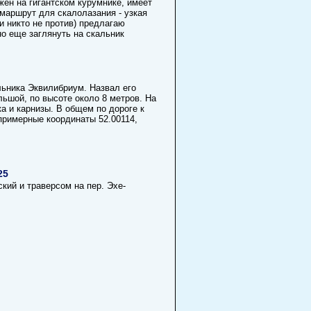
ен на гигантском курумнике, имеет
маршрут для скалолазания - узкая
и никто не против) предлагаю
о еще заглянуть на скальник
льника Эквилибриум. Назвал его
льшой, по высоте около 8 метров. На
а и карнизы. В общем по дороге к
примерные координаты 52.00114,
25
кий и траверсом на пер. Эхе-