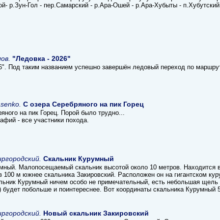
й- р.Зун-Гол - пер.Самарский - р.Ара-Ошей - р.Ара-Хубыты - п.Хубутский
ов.
"Ледовка - 2026"
26". Под таким названием успешно завершён ледовый переход по маршру
asenko.
С озера Серебряного на пик Горец
яного на пик Горец. Порой было трудно...
афий - все участники похода.
ргородский.
Скальник Курумный
мный. Малопосещаемый скальник высотой около 10 метров. Находится в
в 100 м южнее скальника Закировский. Расположен он на гигантском кур
альник Курумный ничем особо не примечательный, есть небольшая щель 
) будет побольше и поинтереснее. Вот координаты скальника Курумный 5
ргородский.
Новый скальник Закировский