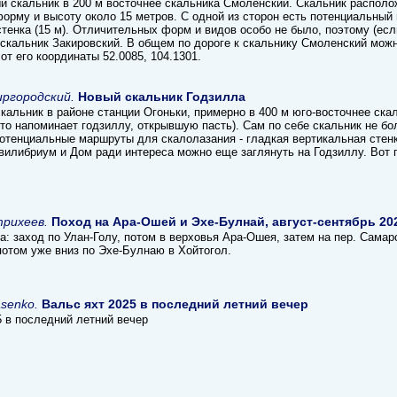
й скальник в 200 м восточнее скальника Смоленский. Скальник располож
орму и высоту около 15 метров. С одной из сторон есть потенциальный 
тенка (15 м). Отличительных форм и видов особо не было, поэтому (есл
 скальник Закировский. В общем по дороге к скальнику Смоленский можн
от его координаты 52.0085, 104.1301.
ргородский.
Новый скальник Годзилла
кальник в районе станции Огоньки, примерно в 400 м юго-восточнее ска
то напоминает годзиллу, открывшую пасть). Сам по себе скальник не бо
отенциальные маршруты для скалолазания - гладкая вертикальная стенк
вилибриум и Дом ради интереса можно еще заглянуть на Годзиллу. Вот 
трихеев.
Поход на Ара-Ошей и Эхе-Булнай, август-сентябрь 20
: заход по Улан-Голу, потом в верховья Ара-Ошея, затем на пер. Самарс
потом уже вниз по Эхе-Булнаю в Хойтогол.
asenko.
Вальс яхт 2025 в последний летний вечер
5 в последний летний вечер