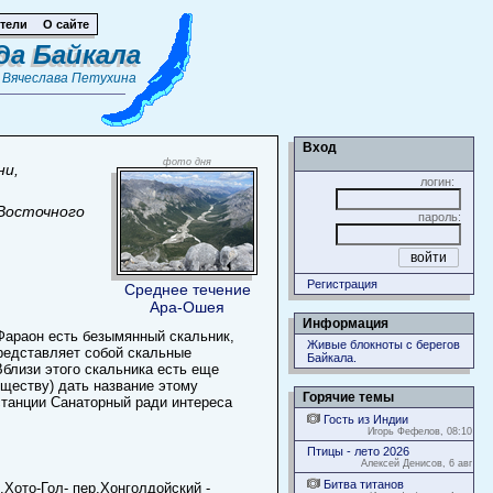
тели
О сайте
да Байкала
т
Вячеслава Петухина
Вход
фото дня
ни,
логин:
 Восточного
пароль:
Регистрация
Среднее течение
Ара-Ошея
Информация
Фараон есть безымянный скальник,
Живые блокноты с берегов
представляет собой скальные
Байкала.
Вблизи этого скальника есть еще
ществу) дать название этому
Горячие темы
 станции Санаторный ради интереса
Гость из Индии
Игорь Фефелов, 08:10
Птицы - лето 2026
Алексей Денисов, 6 авг
Битва титанов
.Хото-Гол- пер.Хонголдойский -