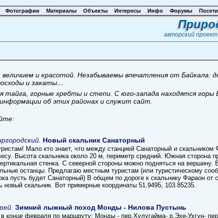
Фотографии
Материалы
Объекты
Интересы
Инфо
Форумы
Посети
Приро
авторский проек
 величием и красотой. Незабываемы впечатления от Байкала: д
 восходы и закаты…
 тайга, горные хребты и степи. С юго-запада находятся горы
информации об этих районах и служит сайт.
йте:
ргородский.
Новый скальник Санаторный
уристам! Мало кто знает, что между станцией Санаторный и скальником 
лесу. Высота скальника около 20 м, периметр средний. Южная сторона 
вертикальная стенка. С северной стороны можно подняться на вершину. 
льные останцы. Предлагаю местным туристам (или туристическому сооб
пока пусть будет Санаторный) В общем по дороге к скальнику Фараон от
ь новый скальник. Вот примерные координаты 51.9495, 103.85235.
рей.
Зимний лыжный поход Монды - Нилова Пустынь
в конце февраля по маршруту: Монды - пер.Хулугайма- р.Эхе-Ухгун- пер